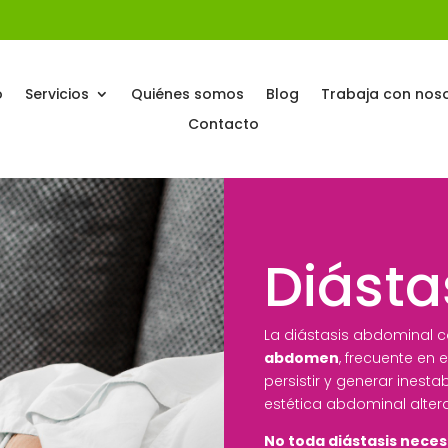
o
Servicios
Quiénes somos
Blog
Trabaja con nos
Contacto
Diásta
La diástasis abdominal c
abdomen
, frecuente en
persistir y generar inesta
estética abdominal alter
No toda diástasis neces