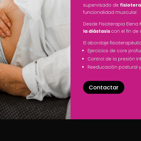
supervisado de
fisioter
funcionalidad muscular.
Desde Fisioterapia Elena
la diástasis
con el fin d
El abordaje fisioterapéuti
Ejercicios de core pro
Control de la presión 
Reeducación postural y
Contactar