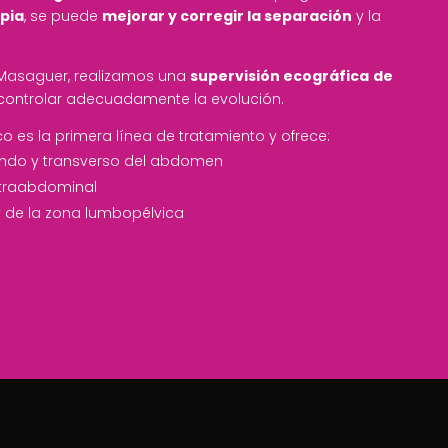
apia
, se puede
mejorar y corregir la separación
y la
 Masaguer, realizamos una
supervisión ecográfica
de
e controlar adecuadamente la evolución.
co es la primera línea de tratamiento y ofrece:
fundo y transverso del abdomen
intraabdominal
 de la zona lumbopélvica