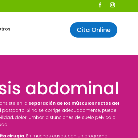
Cita Online
otros
sis abdominal
onsiste en la
separación de los músculos rectos del
 el postparto. Si no se corrige adecuadamente, puede
bilidad, dolor lumbar, disfunciones de suelo pélvico o
ada.
ita cirugía
. En muchos casos, con un programa